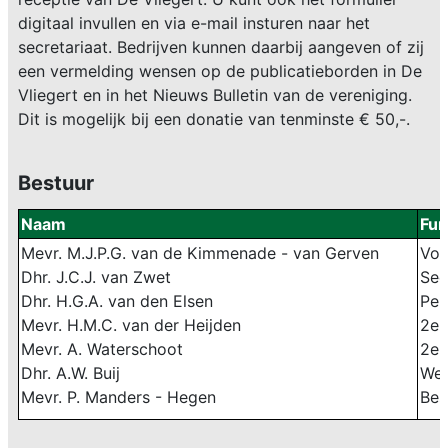
digitaal invullen en via e-mail insturen naar het
secretariaat
. Bedrijven kunnen daarbij aangeven of zij
een vermelding wensen op de publicatieborden in De
Vliegert en in het Nieuws Bulletin van de vereniging.
Dit is mogelijk bij een donatie van tenminste € 50,-.
Bestuur
Naam
Fun
Mevr. M.J.P.G. van de Kimmenade - van Gerven
Voo
Dhr. J.C.J. van Zwet
Sec
Dhr. H.G.A. van den Elsen
Pen
Mevr. H.M.C. van der Heijden
2e 
Mevr. A. Waterschoot
2e 
Dhr. A.W. Buij
We
Mevr. P. Manders - Hegen
Bes