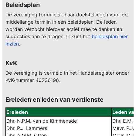
Beleidsplan
De vereniging formuleert haar doelstellingen voor de
middellange termijn in een beleidsplan. De leden
worden verzocht hierover actief mee te denken en
suggesties aan te dragen. U kunt het
beleidsplan hier
inzien
.
KvK
De vereniging is vermeld in het Handelsregister onder
KvK-nummer 40236196.
Ereleden en leden van verdienste
Ereleden
Leden van
Dhr. N.P.M. van de Kimmenade
Dhr. E.M. 
Dhr. P.J. Lammers
Mevr. P.J.
Dhr. A.M.M. Otten
Mevr. M.J.