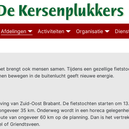
Afdelingen
Activiteiten
Organisatie
Diens
, het brengt ook mensen samen. Tijdens een gezellige fietsto
men bewegen in de buitenlucht geeft nieuwe energie.
ing van Zuid-Oost Brabant. De fietstochten starten om 13.
n ongeveer 35 km. Onderweg wordt in een horeca gelegenhe
oute van ongeveer 60 km op de planning. Dan is het vertre
el of Griendtsveen.