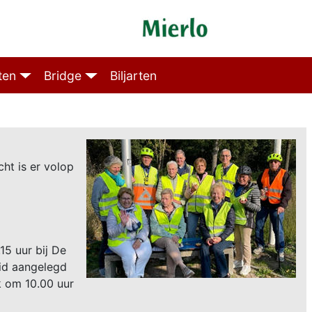
ten
Bridge
Biljarten
cht is er volop
15 uur bij De
id aangelegd
k om 10.00 uur